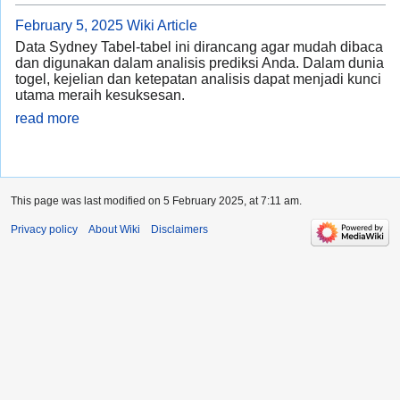
February 5, 2025
Wiki Article
Data Sydney Tabel-tabel ini dirancang agar mudah dibaca
dan digunakan dalam analisis prediksi Anda. Dalam dunia
togel, kejelian dan ketepatan analisis dapat menjadi kunci
utama meraih kesuksesan.
read more
This page was last modified on 5 February 2025, at 7:11 am.
Privacy policy
About Wiki
Disclaimers